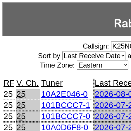
Callsign:
Sort by
a
Time Zone:
RF
V. Ch.
Tuner
Last Rec
25
25
10A2E046-0
2026-08-
25
25
101BCCC7-1
2026-07-
25
25
101BCCC7-0
2026-07-
25
25
10A0D6F8-0
2026-07-